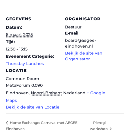
GEGEVENS
ORGANISATOR
Bestuur
Datum:
E-mail
6 maart 2025
board@aegee-
Tijd:
eindhoven.nl
12:30 - 13:15
Bekijk de site van
Evenement Categorie:
Organisator
Thursday Lunches
LOCATIE
Common Room
MetaForum 0.090
Eindhoven
,
Noord-Brabant
Nederland
+ Google
Maps
Bekijk de site van Locatie
Pierogi-
Home Exchange: Carnaval met AEGEE-
Eindhoven
workshop