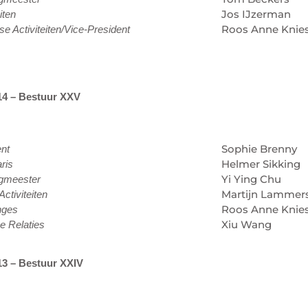
Jos IJzerman
iten
Roos Anne Knie
e Activiteiten/Vice-President
14 – Bestuur XXV
Sophie Brenny
ent
Helmer Sikking
ris
Yi Ying Chu
gmeester
Martijn Lammer
Activiteiten
Roos Anne Knie
nges
Xiu Wang
e Relaties
13 – Bestuur XXIV