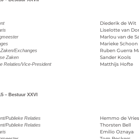
Diederik de Wit
ent
Liselotte van 
ris
Marlou van de S
gmeester
Marieke Schoon
nges
Ruben Guerra M
e Zaken/Exchanges
Sander Kools
se Zaken
Matthijs Hofte
e Relaties/Vice-President
15 – Bestuur XXVI
Hemmo de Vrie
nt/Publieke Relaties
Thorsten Bell
nt/Publieke Relaties
Emilio Oznaya
ris
Tom Beckers
gmeester