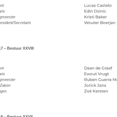
Lucas Castelo
ent
Edin Dzinic
ris
Kristi Baker
gmeester
Wouter Boerjan
esident/Secretaris
7 – Bestuur XXVIII
Daan de Graaf
ent
Ewout Vrugt
ris
Ruben Guerra M
gmeester
Jorick Jans
 Zaken
Zoë Kersten
nges
16 – Bestuur XXVII