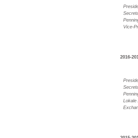
Presid
Secreta
Pennin
Vice-Pr
2016-201
Presid
Secreta
Pennin
Lokale
Excha
2015-20