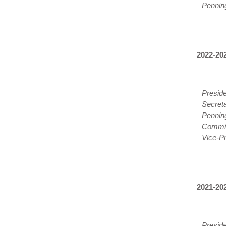
Pennin
2022-20
Presid
Secreta
Pennin
Commis
Vice-Pr
2021-202
Presid