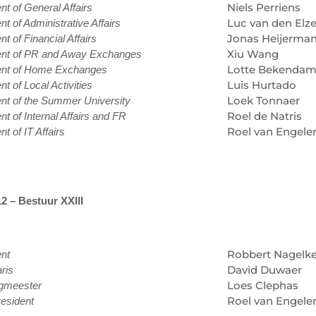
Niels Perriens
nt of General Affairs
Luc van den Elz
nt of Administrative Affairs
Jonas Heijerma
nt of Financial Affairs
Xiu Wang
ent of PR and Away Exchanges
Lotte Bekenda
ent of Home Exchanges
Luis Hurtado
nt of Local Activities
Loek Tonnaer
nt of the Summer University
Roel de Natris
nt of Internal Affairs and FR
Roel van Engele
nt of IT Affairs
2 – Bestuur XXIII
Robbert Nagelk
ent
David Duwaer
ris
Loes Clephas
gmeester
Roel van Engele
esident