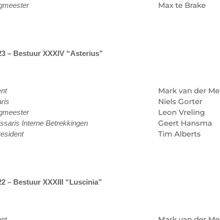
Max te Brake
gmeester
23 – Bestuur XXXIV “Asterius”
Mark van der Me
ent
Niels Gorter
ris
Leon Vreling
gmeester
Geert Hansma
saris Interne Betrekkingen
Tim Alberts
esident
2 – Bestuur XXXIII “Luscinia”
Mark van der Me
ent