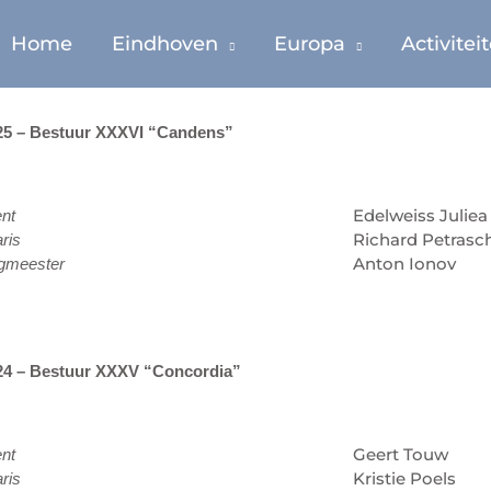
Home
Eindhoven
Europa
Activitei
25 – Bestuur XXXVI “Candens”
Edelweiss Juliea
ent
Richard Petrasc
ris
Anton Ionov
gmeester
24 – Bestuur XXXV “Concordia”
Geert Touw
ent
Kristie Poels
ris