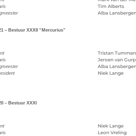
Tim Alberts
ris
Alba Lansberge
gmeester
21 – Bestuur XXXII “Mercurius”
Tristan Tummer
ent
Jeroen van Gurp
ris
Alba Lansberge
gmeester
Niek Lange
esident
20 – Bestuur XXXI
Niek Lange
ent
Leon Vreling
ris