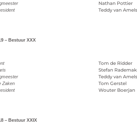
Nathan Pottier
gmeester
Teddy van Amels
esident
19 – Bestuur XXX
Tom de Ridder
ent
Stefan Rademak
ris
Teddy van Amels
gmeester
Tom Gerstel
e Zaken
Wouter Boerjan
esident
18 – Bestuur XXIX