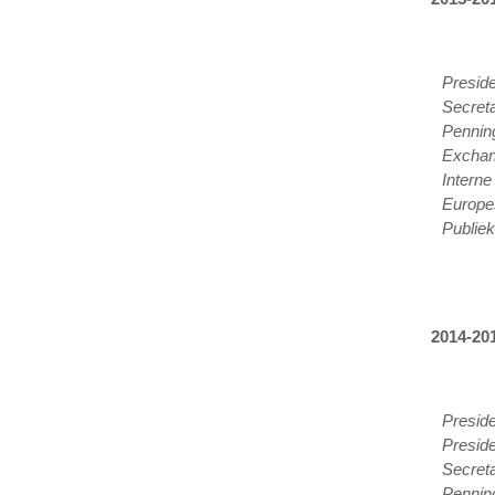
Presid
Secreta
Pennin
Excha
Intern
Europe
Publiek
2014-20
Preside
Preside
Secreta
Pennin